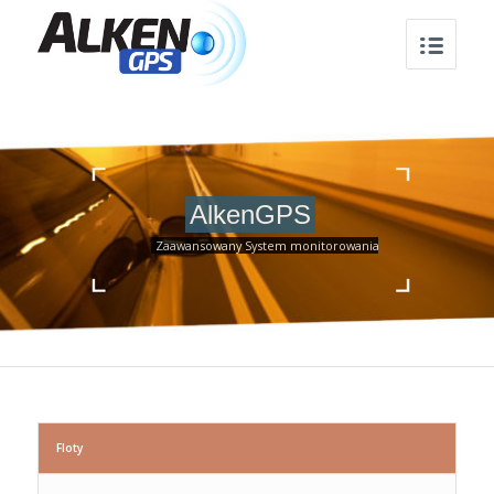
AlkenGPS
Zaawansowany System monitorowania
Floty